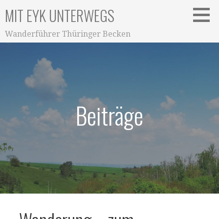
Zum
MIT EYK UNTERWEGS
Inhalt
springen
Wanderführer Thüringer Becken
Beiträge