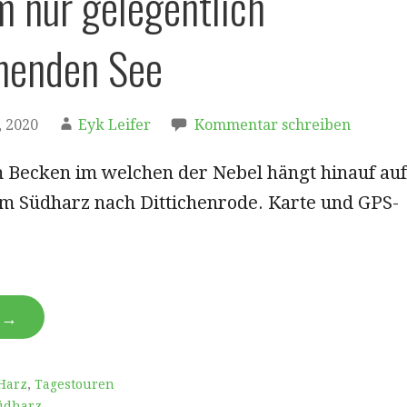
m nur gelegentlich
nenden See
 2020
Eyk Leifer
Kommentar schreiben
 Becken im welchen der Nebel hängt hinauf auf
m Südharz nach Dittichenrode. Karte und GPS-
N →
Harz
,
Tagestouren
üdharz