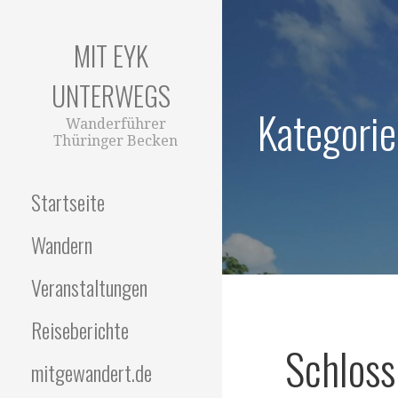
Zum
Inhalt
MIT EYK
springen
UNTERWEGS
Kategorie
Wanderführer
Thüringer Becken
Startseite
Wandern
Veranstaltungen
Reiseberichte
Schloss
mitgewandert.de