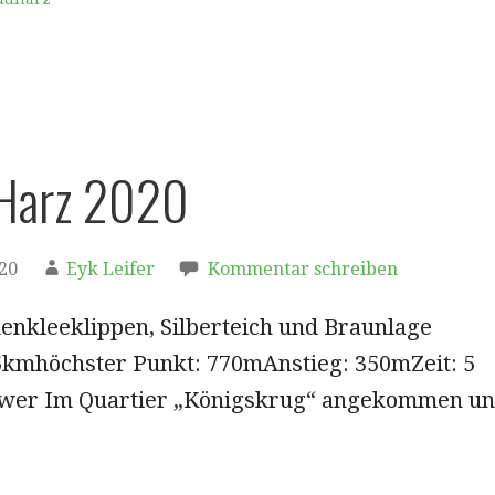
 Harz 2020
020
Eyk Leifer
Kommentar schreiben
nenkleeklippen, Silberteich und Braunlage
5kmhöchster Punkt: 770mAnstieg: 350mZeit: 5
hwer Im Quartier „Königskrug“ angekommen u