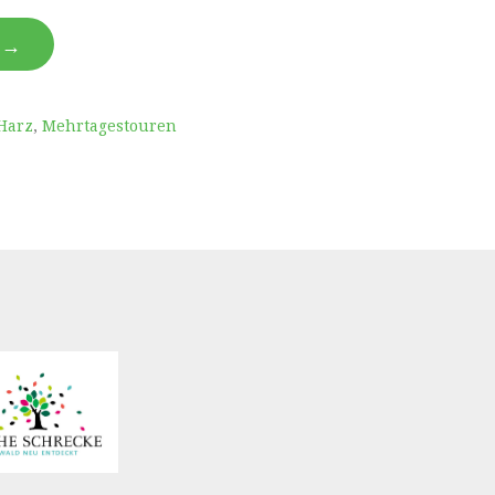
N →
Harz
,
Mehrtagestouren