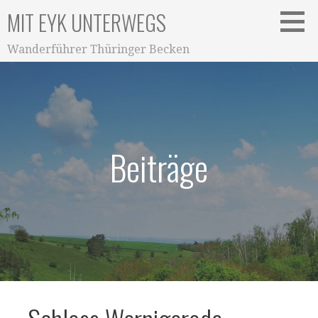
Zum
MIT EYK UNTERWEGS
Inhalt
springen
Wanderführer Thüringer Becken
Beiträge